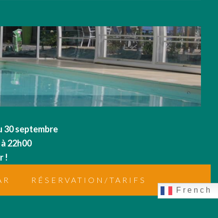
au 30 septembre
 à 22h00
 !
AR
RÉSERVATION/TARIFS
French