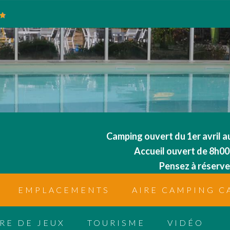
Camping ouvert du 1er avril 
Accueil ouvert de 8h00
Pensez à réserver
EMPLACEMENTS
AIRE CAMPING C
IRE DE JEUX
TOURISME
VIDÉO