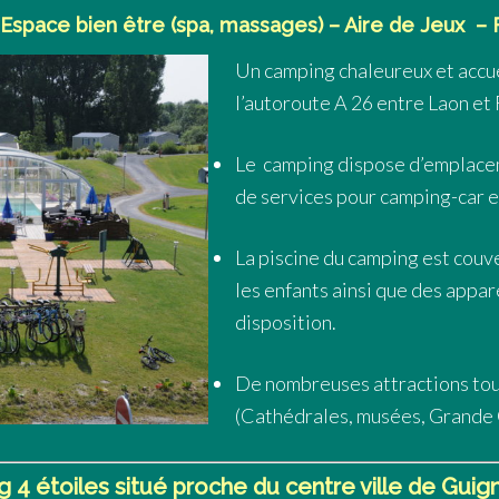
 Espace bien être (spa, massages) – Aire de Jeux –
Un camping chaleureux et accue
l’autoroute A 26 entre Laon et
Le camping dispose d’emplacem
de services pour camping-car e
La piscine du camping est couve
les enfants ainsi que des appar
disposition.
De nombreuses attractions tour
(Cathédrales, musées, Grande
 4 étoiles situé proche du centre ville de Guig